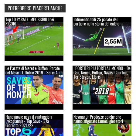
POTREBBERO PIACERTI ANCHE
Top 10 PARATE IMPOSSIBILI nei
Indimenticabili 25 parate del
RIGORI
portiere nella storia del calcio
Le Parate di Meret e Buffon! Parate
I PORTIERI PIU FORTI AL MONDO - De
del Mese - Ottobre 2019 - Serie A
Gea, Neuer, Buffon, Navas, Courtois,
Ter Stegen, Lloris
Handanovic nega il vantaggio a
Neymar Jr Prodezze epiche che
Lykogiannis - Top Save - 37a
hanno sfigurato famosi giocatori
Giornata 2021/22