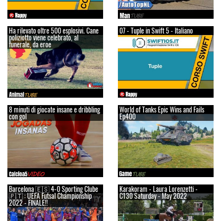
Ha rilevato oltre 500 esplosivi. Cane
07 - Tuple in Swift 5 - Italiano
poliziotto viene celebrato, al
funerale, da eroe
8 minuti di giocate insane e dribbling
World of Tanks Epic Wins and Fails
con gol
Ep400
Barcelona 🇪🇸 4-0 Sporting Clube
Karakoram - Laura Lorenzetti -
🇵🇹 : UEFA Futsal Championship
C130 Saturday - May 2022
2022 - FINALE!!