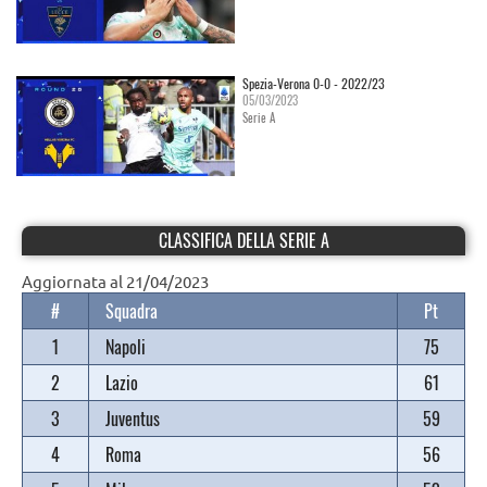
Spezia-Verona 0-0 - 2022/23
05/03/2023
Serie A
CLASSIFICA DELLA SERIE A
Aggiornata al 21/04/2023
#
Squadra
Pt
1
Napoli
75
2
Lazio
61
3
Juventus
59
4
Roma
56