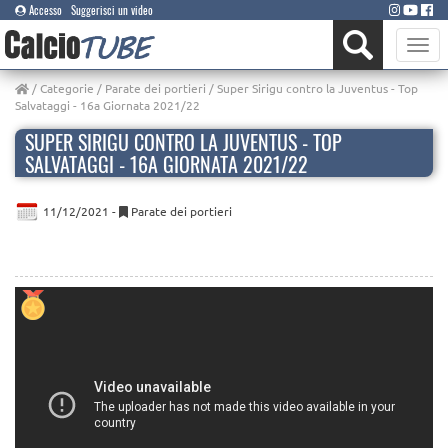
Accesso
Suggerisci un video
Toggle
naviga
/
Categorie
/
Parate dei portieri
/ Super Sirigu contro la Juventus - Top
Salvataggi - 16a Giornata 2021/22
SUPER SIRIGU CONTRO LA JUVENTUS - TOP
SALVATAGGI - 16A GIORNATA 2021/22
11/12/2021 -
Parate dei portieri