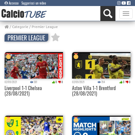
Accesso
Suggerisci un video
Toggle
naviga
/
Categorie
/ Premier League
PREMIER LEAGUE
02/09/2021
581
0
0
02/09/2021
794
0
0
Liverpool 1-1 Chelsea
Aston Villa 1-1 Brentford
(28/08/2021)
(28/08/2021)