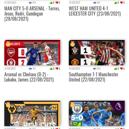
01/09/2021
703
0
0
31/08/2021
541
0
0
MAN CITY 5-0 ARSENAL - Torres,
WEST HAM UNITED 4-1
Jesus, Rodri, Gundogan
LEICESTER CITY (23/08/2021)
(28/08/2021)
31/08/2021
797
0
0
31/08/2021
963
0
0
Arsenal vs Chelsea (0-2) -
Southampton 1-1 Manchester
Lukaku, James (22/08/2021)
United (22/08/2021)