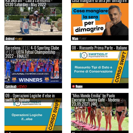
Karakoram - Laura Lorenzetti -
Cosa mangiare la sera per dimagrire
C130 Saturday - May 2022
Barcelona 🇪🇸 4-0 Sporting Clube
08 - Riassunto Prima Parte - Italiano
🇵🇹 : UEFA Futsal Championship
2022 - FINALE!!
09 - Operazioni Logiche if else in
"Miss Mondo Emilia" by Paolo
swift 5 - Italiano
Zaccaria - Mamy Cafè - Modena -
23.05.2021 (4K)