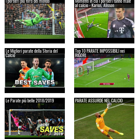
I portieri più forti del mondo
Momenti in cui i portieri fanno male
al calcio - Karius, Alisson
Le Migliori parate della Storia del
Top 10 PARATE IMPOSSIBILI nei
Calcio
RIGORI
Le Parate più belle 2018/2019
PARATE ASSURDE NEL CALCIO