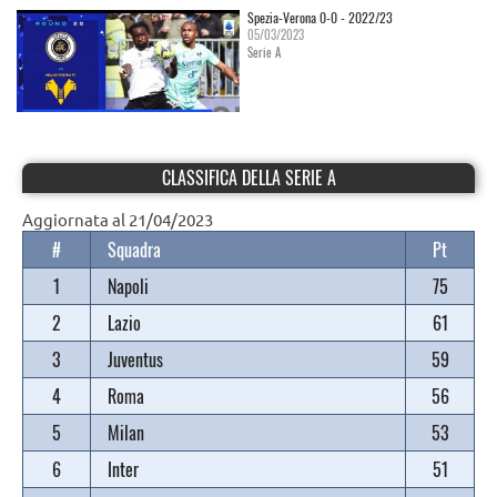
Spezia-Verona 0-0 - 2022/23
05/03/2023
Serie A
CLASSIFICA DELLA SERIE A
Aggiornata al 21/04/2023
#
Squadra
Pt
1
Napoli
75
2
Lazio
61
3
Juventus
59
4
Roma
56
5
Milan
53
6
Inter
51