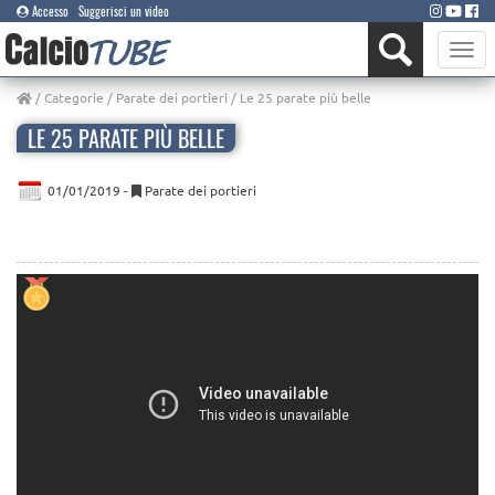
Accesso
Suggerisci un video
Toggle
naviga
/
Categorie
/
Parate dei portieri
/ Le 25 parate più belle
LE 25 PARATE PIÙ BELLE
01/01/2019 -
Parate dei portieri