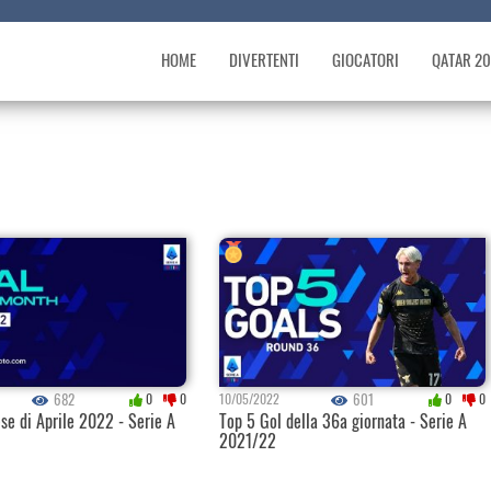
HOME
DIVERTENTI
GIOCATORI
QATAR 2
682
601
0
0
10/05/2022
0
0
ese di Aprile 2022 - Serie A
Top 5 Gol della 36a giornata - Serie A
2021/22