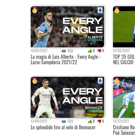
450
10/05/2022
0
0
02/05/2022
La magia di Luis Alberto - Every Angle -
TOP 35 GOL
Lazio-Sampdoria 2021/22
NEL CALCIO
709
12/04/2022
0
0
15/12/2021
Lo splendido tiro al volo di Bennacer
Cristiano Ro
Può Spiegar