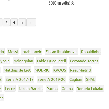
SOLO un volta! 😲
3
4
»
»»
ldo
Messi
ibrahimovic
Zlatan Ibrahimovic
Ronaldinho
dybala
Nainggolan
Fabio Quagliarell
Fernando Torres
Matthijs de Ligt
MODRIC
KROOS
Real Madrid
8
Serie A 2017-18
Serie A 2019-20
Cagliari
SPAL
e
Lecce
Nicolo Barella
Parma
Genoa
Romelu Lukaku
an