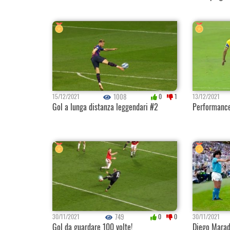
1008
15/12/2021
0
1
13/12/2021
Gol a lunga distanza leggendari #2
Performance
749
30/11/2021
0
0
30/11/2021
Gol da guardare 100 volte!
Diego Marad