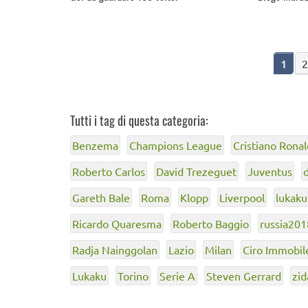
1
2
Tutti i tag di questa categoria:
Benzema
Champions League
Cristiano Rona
Roberto Carlos
David Trezeguet
Juventus
Gareth Bale
Roma
Klopp
Liverpool
lukaku
Ricardo Quaresma
Roberto Baggio
russia201
Radja Nainggolan
Lazio
Milan
Ciro Immobil
Lukaku
Torino
Serie A
Steven Gerrard
zid