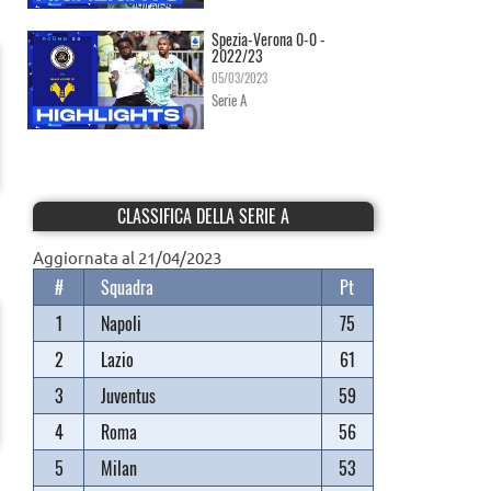
Spezia-Verona 0-0 -
2022/23
05/03/2023
Serie A
CLASSIFICA DELLA SERIE A
Aggiornata al 21/04/2023
#
Squadra
Pt
1
Napoli
75
2
Lazio
61
3
Juventus
59
4
Roma
56
5
Milan
53