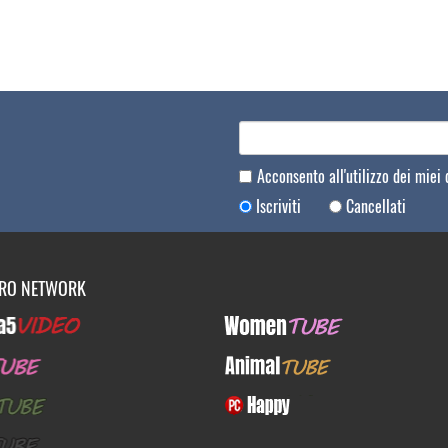
Acconsento all'utilizzo dei miei
Iscriviti
Cancellati
TRO NETWORK
Video
WomenTUBE
E
AnimalTUBE
BE
PcHappy
E