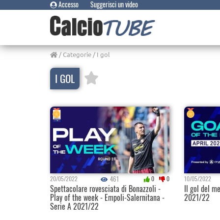
Accesso
Suggerisci un video
/
Categorie
/ I gol
I GOL
461
20/05/2022
0
0
10/05/2022
Spettacolare rovesciata di Bonazzoli -
Il gol del m
Play of the week - Empoli-Salernitana -
2021/22
Serie A 2021/22