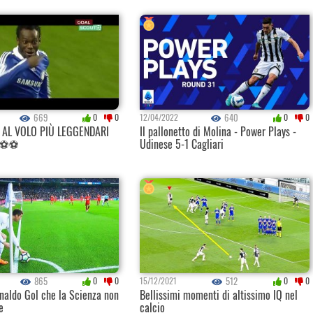
669
640
0
0
12/04/2022
0
0
 AL VOLO PIÙ LEGGENDARI
Il pallonetto di Molina - Power Plays -
 ⚽️⚽️
Udinese 5-1 Cagliari
865
512
0
0
15/12/2021
0
0
naldo Gol che la Scienza non
Bellissimi momenti di altissimo IQ nel
e
calcio