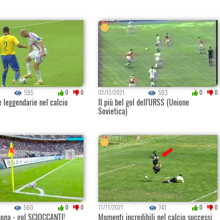
595
593
0
0
02/12/2021
0
0
 leggendarie nel calcio
Il più bel gol dell'URSS (Unione
Sovietica)
560
741
0
0
11/11/2021
0
0
ona - gol SCIOCCANTI!
Momenti incredibili nel calcio successi