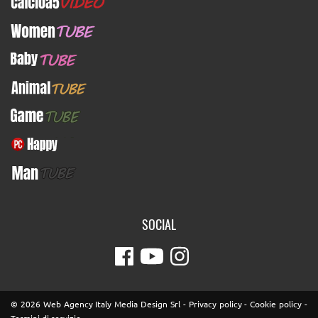
Calcioa5Video
WomenTUBE
BabyTUBE
AnimalTUBE
GameTUBE
PcHappy
ManTUBE
SOCIAL
© 2026 Web Agency Italy Media Design Srl -
Privacy policy
-
Cookie policy
-