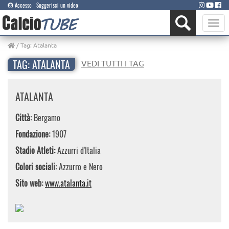
Accesso
Suggerisci un video
Toggle
naviga
/ Tag: Atalanta
TAG: ATALANTA
VEDI TUTTI I TAG
ATALANTA
Città:
Bergamo
Fondazione:
1907
Stadio Atleti:
Azzurri d'Italia
Colori sociali:
Azzurro e Nero
Sito web:
www.atalanta.it