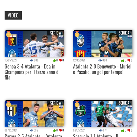
VIDEO
SERIE A
SERIE A
15/05/2021
600
0
0
12/05/2021
600
0
0
Genoa 3-4 Atalanta - Dea in
Atalanta 2-0 Benevento - Muriel
Champions per il terzo anno di
e Pasalic, un gol per tempo!
fila
SERIE A
SERIE A
09/05/2021
599
0
0
02/05/2021
677
0
0
Parma 2-5 Atalanta - L'Atalanta
Sassuolo 1-1 Atalanta - Il