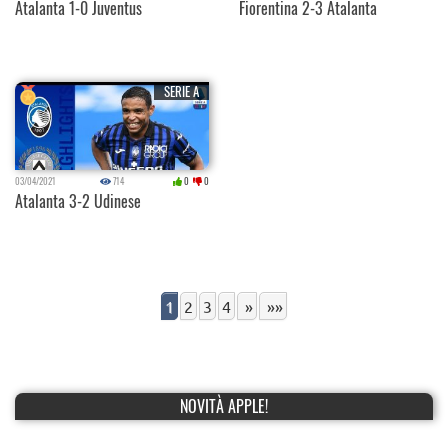
Atalanta 1-0 Juventus
Fiorentina 2-3 Atalanta
SERIE A
03/04/2021
714
0
0
Atalanta 3-2 Udinese
1
2
3
4
»
»»
NOVITÀ APPLE!