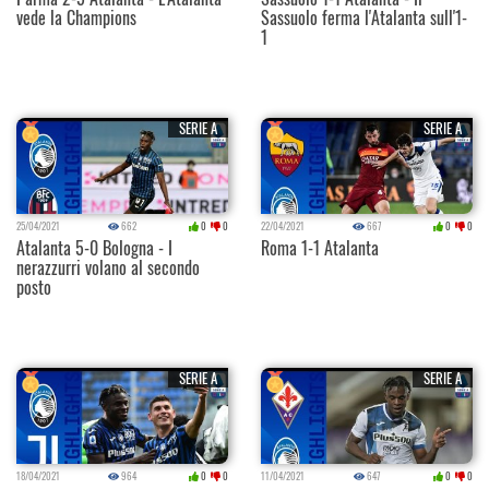
vede la Champions
Sassuolo ferma l'Atalanta sull'1-
1
SERIE A
SERIE A
25/04/2021
662
0
0
22/04/2021
667
0
0
Atalanta 5-0 Bologna - I
Roma 1-1 Atalanta
nerazzurri volano al secondo
posto
SERIE A
SERIE A
18/04/2021
964
0
0
11/04/2021
647
0
0