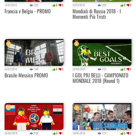
10/07/2018
1325
0
0
02/07/2018
1235
0
0
Francia v Belgio - PROMO
Mondiali di Russia 2018 - I
Momenti Più Tristi
02/07/2018
1148
0
0
20/06/2018
1127
0
0
Brasile-Messico PROMO
I GOL PIU BELLI - CAMPIONATO
MONDIALE 2018 (Round 1)
20/06/2018
2188
0
1
18/06/2018
1137
0
0