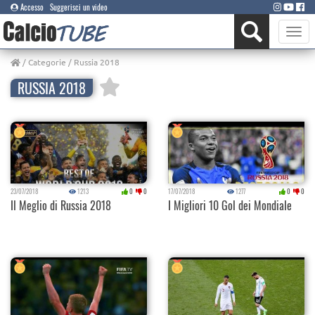
Accesso
Suggerisci un video
Toggle
naviga
/
Categorie
/ Russia 2018
RUSSIA 2018
23/07/2018
1213
0
0
17/07/2018
1277
0
0
Il Meglio di Russia 2018
I Migliori 10 Gol dei Mondiale