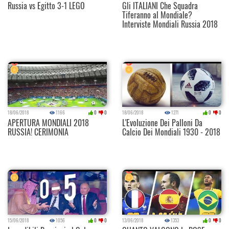
Russia vs Egitto 3-1 LEGO
Gli ITALIANI Che Squadra
Tiferanno al Mondiale?
Interviste Mondiali Russia 2018
18/06/2018
1166
0
0
18/06/2018
1271
0
0
APERTURA MONDIALI 2018
L'Evoluzione Dei Palloni Da
RUSSIA! CERIMONIA
Calcio Dei Mondiali 1930 - 2018
15/06/2018
1056
0
0
13/06/2018
1353
0
0