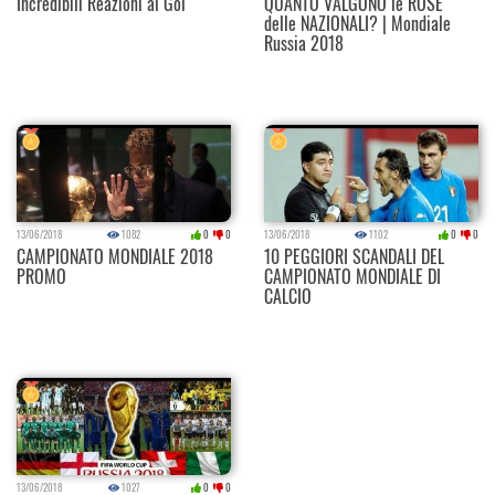
Incredibili Reazioni al Gol
QUANTO VALGONO le ROSE
delle NAZIONALI? | Mondiale
Russia 2018
13/06/2018
1082
0
0
13/06/2018
1102
0
0
CAMPIONATO MONDIALE 2018
10 PEGGIORI SCANDALI DEL
PROMO
CAMPIONATO MONDIALE DI
CALCIO
13/06/2018
1027
0
0