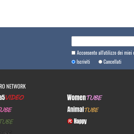
Acconsento all'utilizzo dei miei
Iscriviti
Cancellati
TRO NETWORK
Video
WomenTUBE
E
AnimalTUBE
BE
PcHappy
E