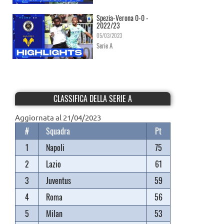
Spezia-Verona 0-0 -
2022/23
05/03/2023
Serie A
CLASSIFICA DELLA SERIE A
Aggiornata al 21/04/2023
#
Squadra
Pt
1
Napoli
75
2
Lazio
61
3
Juventus
59
4
Roma
56
5
Milan
53