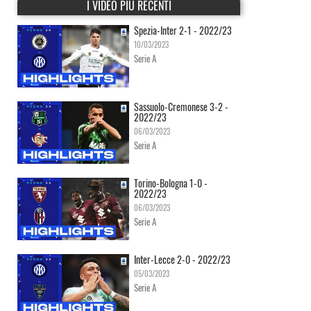
I VIDEO PIÙ RECENTI
Spezia-Inter 2-1 - 2022/23
10/03/2023
Serie A
Sassuolo-Cremonese 3-2 -
2022/23
06/03/2023
Serie A
Torino-Bologna 1-0 -
2022/23
06/03/2023
Serie A
Inter-Lecce 2-0 - 2022/23
05/03/2023
Serie A