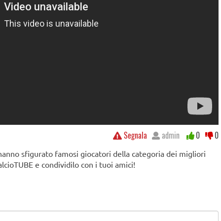
Segnala
admin
0
0
nno sfigurato famosi giocatori della categoria dei migliori
alcioTUBE e condividilo con i tuoi amici!