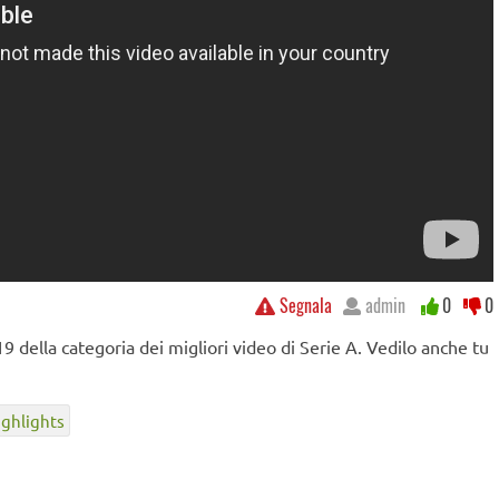
Segnala
admin
0
0
9 della categoria dei migliori video di Serie A. Vedilo anche tu
ighlights