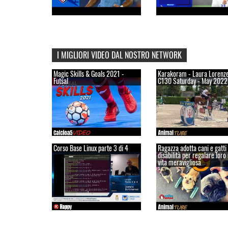
I MIGLIORI VIDEO DAL NOSTRO NETWORK
Magic Skills & Goals 2021 -
Karakoram - Laura Lorenzet
Futsal
C130 Saturday - May 2022
Corso Base Linux parte 3 di 4
Ragazza adotta cani e gatti
disabilità per regalare loro
vita meravigliosa