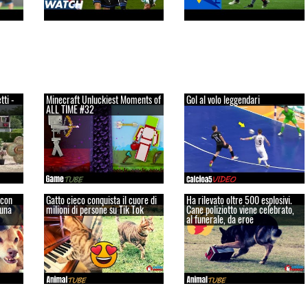
ti -
Minecraft Unluckiest Moments of
Gol al volo leggendari
ALL TIME #32
 con
Gatto cieco conquista il cuore di
Ha rilevato oltre 500 esplosivi.
 una
milioni di persone su Tik Tok
Cane poliziotto viene celebrato,
al funerale, da eroe