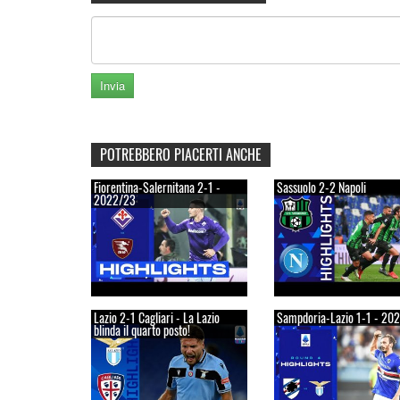
POTREBBERO PIACERTI ANCHE
Fiorentina-Salernitana 2-1 -
Sassuolo 2-2 Napoli
2022/23
Lazio 2-1 Cagliari - La Lazio
Sampdoria-Lazio 1-1 - 20
blinda il quarto posto!