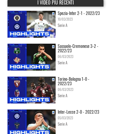
I VIDEO PIÙ RECENTI
Spezia-Inter 2-1 - 2022/23
10/03/2023
Serie A
Sassuolo-Cremonese 3-2 -
2022/23
06/03/2023
Serie A
Torino-Bologna 1-0 -
2022/23
06/03/2023
Serie A
Inter-Lecce 2-0 - 2022/23
05/03/2023
Serie A