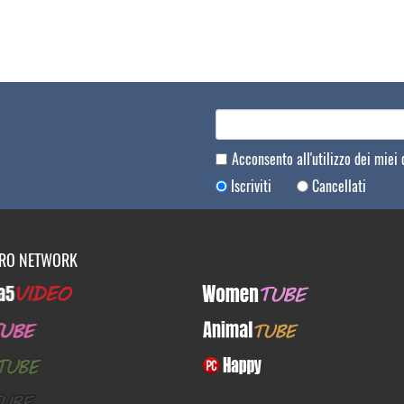
Acconsento all'utilizzo dei miei
Iscriviti
Cancellati
TRO NETWORK
Video
WomenTUBE
E
AnimalTUBE
BE
PcHappy
E