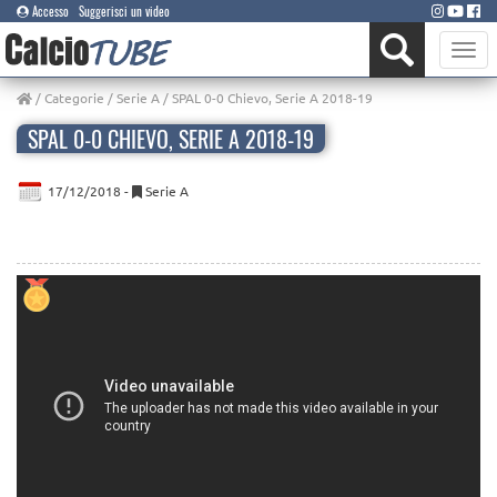
Accesso
Suggerisci un video
Toggle
naviga
/
Categorie
/
Serie A
/ SPAL 0-0 Chievo, Serie A 2018-19
SPAL 0-0 CHIEVO, SERIE A 2018-19
17/12/2018 -
Serie A