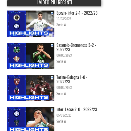
I VIDEO PIÙ RECENTI
Spezia-Inter 2-1 - 2022/23
10/03/2023
Serie A
Sassuolo-Cremonese 3-2 -
2022/23
06/03/2023
Serie A
Torino-Bologna 1-0 -
2022/23
06/03/2023
Serie A
Inter-Lecce 2-0 - 2022/23
05/03/2023
Serie A