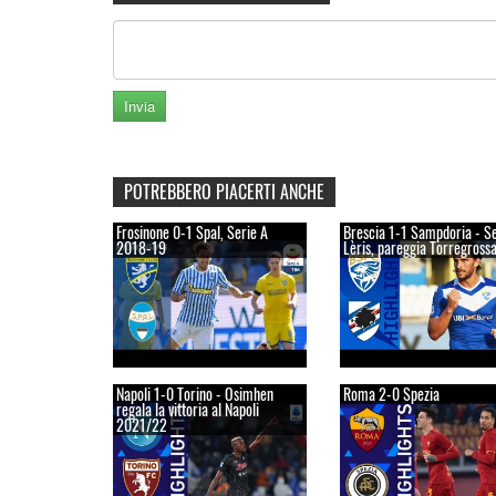
POTREBBERO PIACERTI ANCHE
Frosinone 0-1 Spal, Serie A
Brescia 1-1 Sampdoria - S
2018-19
Lèris, pareggia Torregross
Napoli 1-0 Torino - Osimhen
Roma 2-0 Spezia
regala la vittoria al Napoli
2021/22