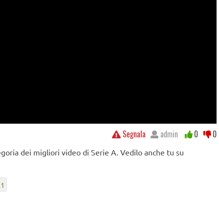
Segnala
admin
0
0
goria dei migliori video di Serie A. Vedilo anche tu su
21