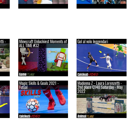
ti -
Minecraft Unluckiest Moments of
Gol al volo leggendari
ALL TIME #32
Magic Skills & Goals 2021 -
Madonna Z - Laura Lorenzetti -
Futsal
2nd place C140 Saturday - May
2022