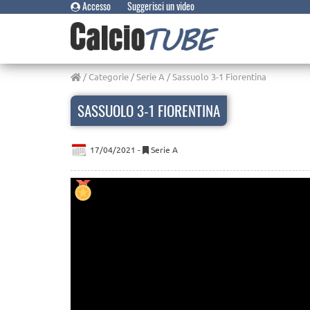
Accesso
Suggerisci un video
/
Categorie
/
Serie A
/ Sassuolo 3-1 Fiorentina
SASSUOLO 3-1 FIORENTINA
17/04/2021 -
Serie A