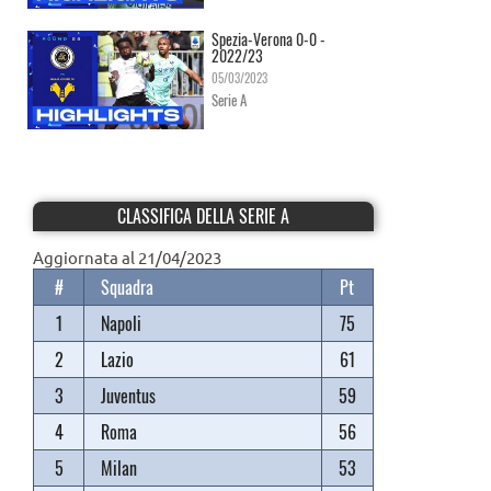
Spezia-Verona 0-0 -
2022/23
05/03/2023
Serie A
CLASSIFICA DELLA SERIE A
Aggiornata al 21/04/2023
#
Squadra
Pt
1
Napoli
75
2
Lazio
61
3
Juventus
59
4
Roma
56
5
Milan
53