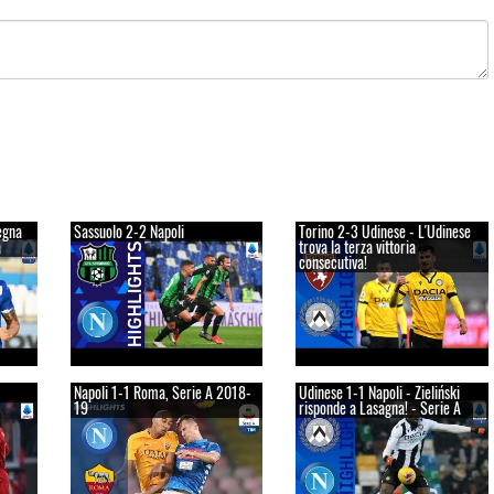
egna
Sassuolo 2-2 Napoli
Torino 2-3 Udinese - L'Udinese
a
trova la terza vittoria
consecutiva!
Napoli 1-1 Roma, Serie A 2018-
Udinese 1-1 Napoli - Zieliński
19
risponde a Lasagna! - Serie A