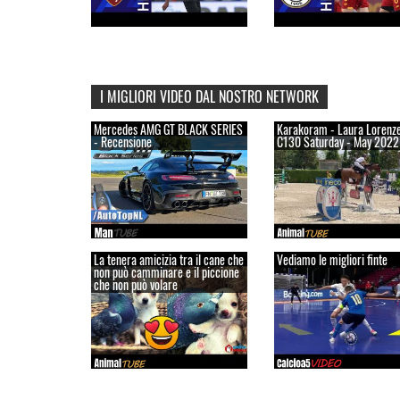
I MIGLIORI VIDEO DAL NOSTRO NETWORK
Mercedes AMG GT BLACK SERIES
Karakoram - Laura Lorenzet
- Recensione
C130 Saturday - May 2022
La tenera amicizia tra il cane che
Vediamo le migliori finte
non può camminare e il piccione
che non può volare