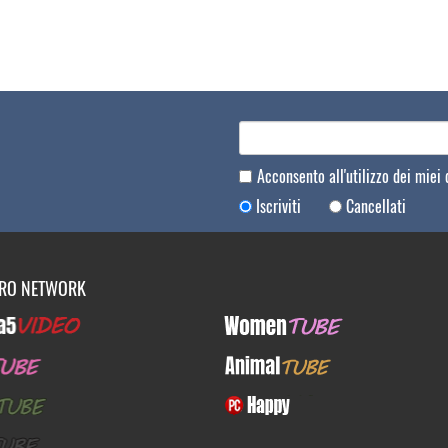
Acconsento all'utilizzo dei miei
Iscriviti
Cancellati
TRO NETWORK
Video
WomenTUBE
E
AnimalTUBE
BE
PcHappy
E