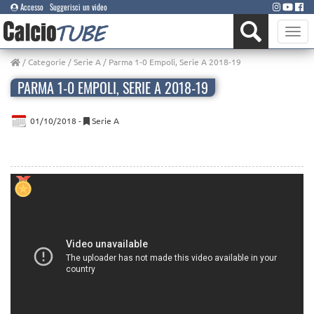
Accesso
Suggerisci un video
Toggle
naviga
/
Categorie
/
Serie A
/ Parma 1-0 Empoli, Serie A 2018-19
PARMA 1-0 EMPOLI, SERIE A 2018-19
01/10/2018 -
Serie A