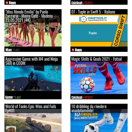
"Miss Mondo Emilia" by Paolo
07 - Tuple in Swift 5 - Italiano
Zaccaria - Mamy Cafè - Modena -
23.05.2021 (4K)
Aggressive Game with M4 and Ninja
Magic Skills & Goals 2021 - Futsal
Skill in CODM
World of Tanks Epic Wins and Fails
10 dribbling da rivedere
Ep401
assolutamente!