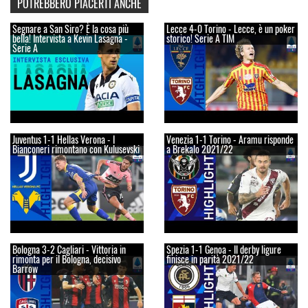
POTREBBERO PIACERTI ANCHE
Segnare a San Siro? È la cosa più
Lecce 4-0 Torino - Lecce, è un poker
bella! Intervista a Kevin Lasagna -
storico! Serie A TIM
Serie A
Juventus 1-1 Hellas Verona - I
Venezia 1-1 Torino - Aramu risponde
Bianconeri rimontano con Kulusevski
a Brekalo 2021/22
Bologna 3-2 Cagliari - Vittoria in
Spezia 1-1 Genoa - Il derby ligure
rimonta per il Bologna, decisivo
finisce in parità 2021/22
Barrow