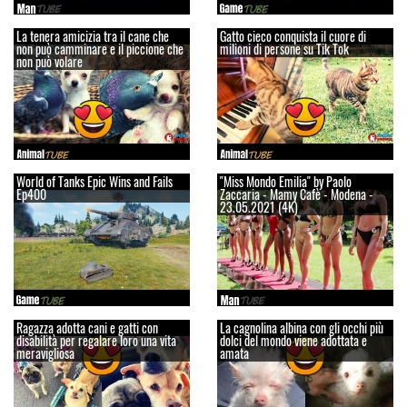
La tenera amicizia tra il cane che
Gatto cieco conquista il cuore di
non può camminare e il piccione che
milioni di persone su Tik Tok
non può volare
World of Tanks Epic Wins and Fails
"Miss Mondo Emilia" by Paolo
Ep400
Zaccaria - Mamy Cafè - Modena -
23.05.2021 (4K)
Ragazza adotta cani e gatti con
La cagnolina albina con gli occhi più
disabilità per regalare loro una vita
dolci del mondo viene adottata e
meravigliosa
amata