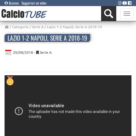
Accesso
Suggerisci un video
Toggle
naviga
/
Categorie
/
Serie A
/ Lazio 1-2 Napoli, Serie A 2018-19
LAZIO 1-2 NAPOLI, SERIE A 2018-19
20/08/2018 -
Serie A