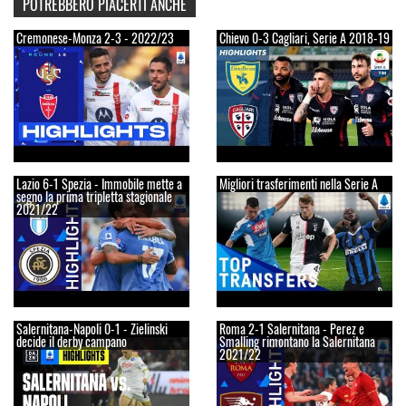
POTREBBERO PIACERTI ANCHE
Cremonese-Monza 2-3 - 2022/23
Chievo 0-3 Cagliari, Serie A 2018-19
Lazio 6-1 Spezia - Immobile mette a
Migliori trasferimenti nella Serie A
segno la prima tripletta stagionale
2021/22
Salernitana-Napoli 0-1 - Zielinski
Roma 2-1 Salernitana - Perez e
decide il derby campano
Smalling rimontano la Salernitana
2021/22