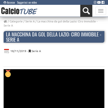
Accesso
Suggerisci un video
Toggle
naviga
/
Categorie
/
Serie A
/ La macchina da gol della Lazio: Ciro Immobile -
Serie A
LA MACCHINA DA GOL DELLA LAZIO: CIRO IMMOBILE -
SERIE A
18/11/2019 -
Serie A