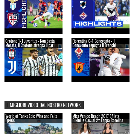
Crotone 1-1 Juventus - Non basta
Fiorentina 0-1 Benevento - Il
Morata, il Crotone strappa il pari
Benevento espugna il Franchi
I MIGLIORI VIDEO DAL NOSTRO NETWORK
World of Tanks Epic Wins and Fails
Miss Venice Beach 2017 Sfilata
Ep400
Bikini, e Casual 2^ Tappa Rosolina