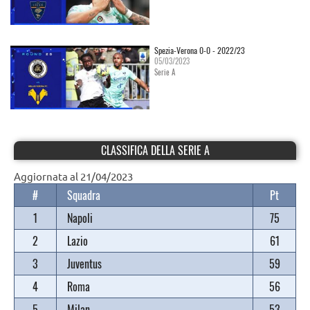
Spezia-Verona 0-0 - 2022/23
05/03/2023
Serie A
CLASSIFICA DELLA SERIE A
Aggiornata al 21/04/2023
#
Squadra
Pt
1
Napoli
75
2
Lazio
61
3
Juventus
59
4
Roma
56
5
Milan
53