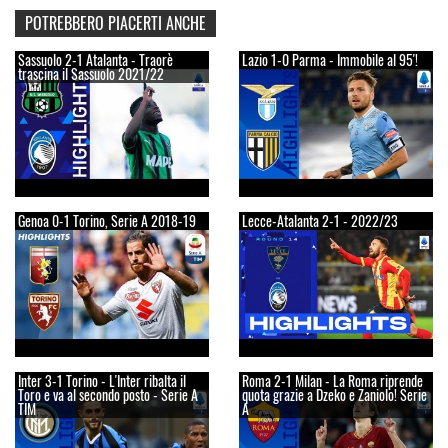
POTREBBERO PIACERTI ANCHE
Sassuolo 2-1 Atalanta - Traorè
Lazio 1-0 Parma - Immobile al 95'!
trascina il Sassuolo 2021/22
Genoa 0-1 Torino, Serie A 2018-19
Lecce-Atalanta 2-1 - 2022/23
Inter 3-1 Torino - L'Inter ribalta il
Roma 2-1 Milan - La Roma riprende
Toro e va al secondo posto - Serie A
quota grazie a Dzeko e Zaniolo! Serie
TIM
A