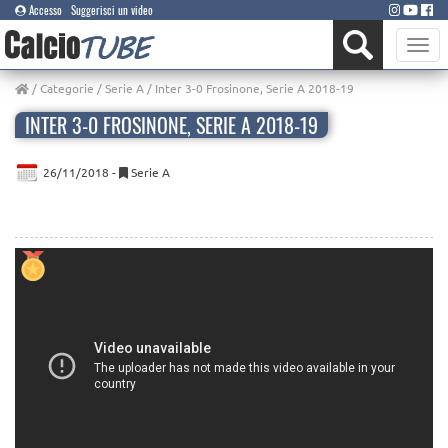
Accesso
Suggerisci un video
Toggle
naviga
/
Categorie
/
Serie A
/ Inter 3-0 Frosinone, Serie A 2018-19
INTER 3-0 FROSINONE, SERIE A 2018-19
26/11/2018 -
Serie A