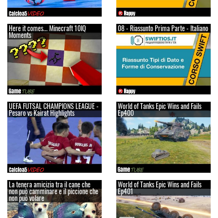
Here it comes... Minecraft 10IQ
08 - Riassunto Prima Parte - Italiano
Moments
UEFA FUTSAL CHAMPIONS LEAGUE -
World of Tanks Epic Wins and Fails
Pesaro vs Kairat Highlights
Ep400
La tenera amicizia tra il cane che
World of Tanks Epic Wins and Fails
non può camminare e il piccione che
Ep401
non può volare