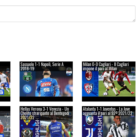
Sassuolo 1-1 Napoli, Serie A
Milan 0-0 Cagliari - Il Cagliari
2018-19
impone il pari al Milan
Hellas Verona 3-1 Venezia - Un
Atalanta 1-1 Juventus - La Juve
Cholito straripante al Bentegodi
agguanta il pari al 92º 2021/22
2021/22