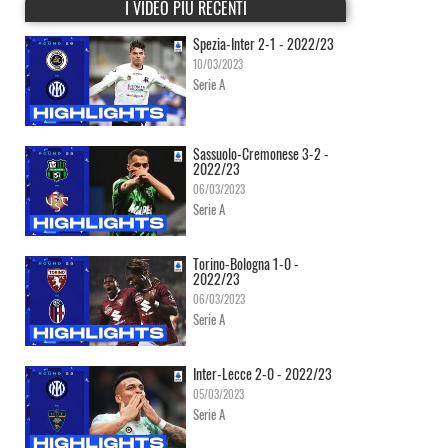
I VIDEO PIÙ RECENTI
Spezia-Inter 2-1 - 2022/23
10/03/2023
Serie A
Sassuolo-Cremonese 3-2 -
2022/23
06/03/2023
Serie A
Torino-Bologna 1-0 -
2022/23
06/03/2023
Serie A
Inter-Lecce 2-0 - 2022/23
05/03/2023
Serie A