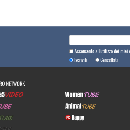
Acconsento all'utilizzo dei miei
Iscriviti
Cancellati
TRO NETWORK
Video
WomenTUBE
E
AnimalTUBE
BE
PcHappy
E