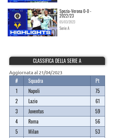
Spezia-Verona 0-0 -
2022/23
05/03/2023
Serie A
CLASSIFICA DELLA SERIE A
Aggiornata al 21/04/2023
#
Squadra
Pt
1
Napoli
75
2
Lazio
61
3
Juventus
59
4
Roma
56
5
Milan
53