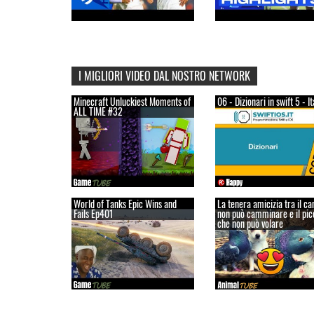
I MIGLIORI VIDEO DAL NOSTRO NETWORK
Minecraft Unluckiest Moments of
06 - Dizionari in swift 5 - I
ALL TIME #32
World of Tanks Epic Wins and
La tenera amicizia tra il c
Fails Ep401
non può camminare e il pic
che non può volare