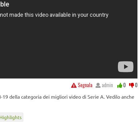
Segnala
admin
0
0
19 della categoria dei migliori video di Serie A. Vedilo anche
Highlights