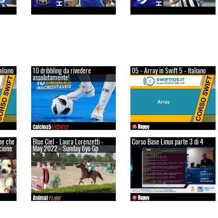
taliano
10 dribbling da rivedere
05 - Array in Swift 5 - Italiano
assolutamente!
ane che
Blue Ciel - Laura Lorenzetti -
Corso Base Linux parte 3 di 4
cione
May 2022 - Sunday 6yo Gp