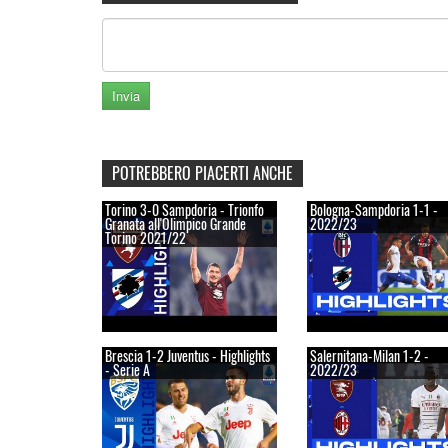
POTREBBERO PIACERTI ANCHE
Torino 3-0 Sampdoria - Trionfo
Bologna-Sampdoria 1-1 -
Granata all'Olimpico Grande
2022/23
Torino 2021/22
Brescia 1-2 Juventus - Highlights
Salernitana-Milan 1-2 -
- Serie A
2022/23