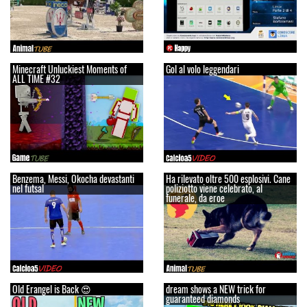
Minecraft Unluckiest Moments of
Gol al volo leggendari
ALL TIME #32
Benzema, Messi, Okocha devastanti
Ha rilevato oltre 500 esplosivi. Cane
nel futsal
poliziotto viene celebrato, al
funerale, da eroe
Old Erangel is Back 😍
dream shows a NEW trick for
guaranteed diamonds