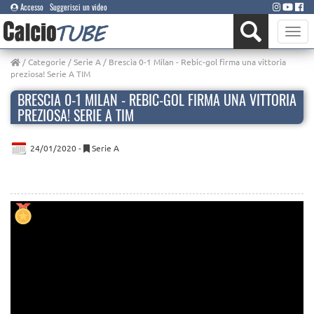
Accesso
Suggerisci un video
Toggle
naviga
/
Categorie
/
Serie A
/ Brescia 0-1 Milan - Rebic-gol firma una vittoria
preziosa! Serie A TIM
BRESCIA 0-1 MILAN - REBIC-GOL FIRMA UNA VITTORIA
PREZIOSA! SERIE A TIM
24/01/2020 -
Serie A