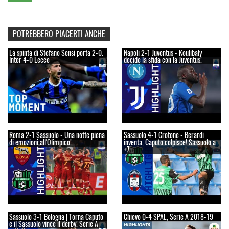
POTREBBERO PIACERTI ANCHE
La spinta di Stefano Sensi porta 2-0.
Napoli 2-1 Juventus - Koulibaly
Inter 4-0 Lecce
decide la sfida con la Juventus!
Roma 2-1 Sassuolo - Una notte piena
Sassuolo 4-1 Crotone - Berardi
di emozioni all'Olimpico!
inventa, Caputo colpisce! Sassuolo a
+7!
Sassuolo 3-1 Bologna | Torna Caputo
Chievo 0-4 SPAL, Serie A 2018-19
e il Sassuolo vince il derby! Serie A