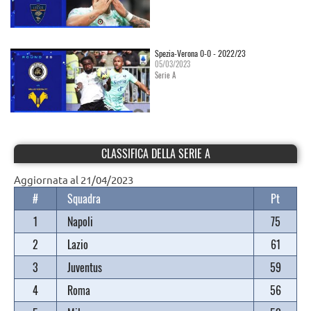
Spezia-Verona 0-0 - 2022/23
05/03/2023
Serie A
CLASSIFICA DELLA SERIE A
Aggiornata al 21/04/2023
#
Squadra
Pt
1
Napoli
75
2
Lazio
61
3
Juventus
59
4
Roma
56