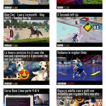
Blue Ciel - Laura Lorenzetti - May
0 Seconds left 😱
2022 - Sunday 6yo Gp
La tenera amicizia tra il cane che
Vediamo le migliori finte
non può camminare e il piccione che
non può volare
Corso Base Linux parte 4 di 4
Ragazza adotta cani e gatti con
disabilità per regalare loro una vita
meravigliosa