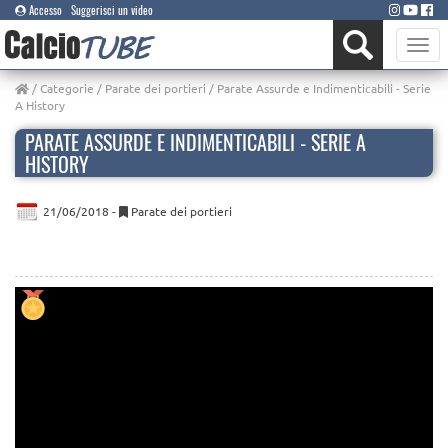
Accesso
Suggerisci un video
Toggle
naviga
/
Categorie
/
Parate dei portieri
/ Parate Assurde e Indimenticabili - Serie
A History
PARATE ASSURDE E INDIMENTICABILI - SERIE A
HISTORY
21/06/2018 -
Parate dei portieri