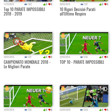
11/10/2018
1302
0
0
28/09/2018
1227
0
0
Top 10 PARATE IMPOSSIBILI
10 Rigori Decisivi Parati
2018 - 2019
all'Ultimo Respiro
25/09/2018
1231
0
0
22/09/2018
1930
0
0
CAMPIONATO MONDIALE 2018 -
TOP 10 - PARATE IMPOSSIBILI
Le Migliori Parate
15/09/2018
1232
0
0
05/09/2018
1066
0
0