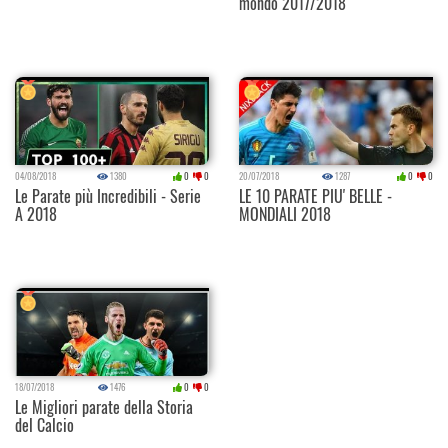
mondo 2017/2018
04/08/2018
1380
0
0
20/07/2018
1287
0
0
Le Parate più Incredibili - Serie
LE 10 PARATE PIU' BELLE -
A 2018
MONDIALI 2018
18/07/2018
1476
0
0
Le Migliori parate della Storia
del Calcio