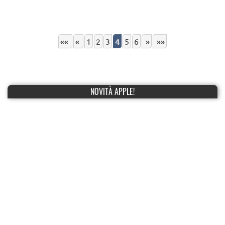
««
«
1
2
3
4
5
6
»
»»
NOVITÀ APPLE!