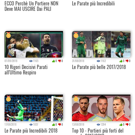
ECCO Perchè Un Portiere NON
Le Parate più Incredibili
Deve MAI USCIRE Dai PALI
01/09/2018
1165
0
0
31/08/2018
1162
0
0
10 Rigori Decisivi Parati
Le Parate più belle 2017/2018
all'Ultimo Respiro
17/08/2018
1057
0
0
13/08/2018
1294
0
0
Le Parate più Incredibili 2018
Top 10 - Portieri più forti del