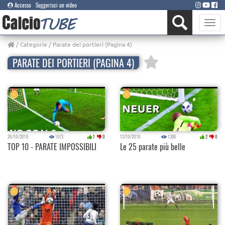
Accesso
Suggerisci un video
Toggle
naviga
/
Categorie
/ Parate dei portieri (Pagina 4)
PARATE DEI PORTIERI (PAGINA 4)
26/10/2018
1073
1
0
12/10/2018
1386
2
0
TOP 10 - PARATE IMPOSSIBILI
Le 25 parate più belle